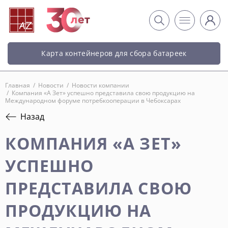
Карта контейнеров для сбора батареек
Главная
/
Новости
/
Новости компании
/
Компания «А Зет» успешно представила свою продукцию на
Международном форуме потребкооперации в Чебоксарах
Назад
КОМПАНИЯ «А ЗЕТ»
УСПЕШНО
ПРЕДСТАВИЛА СВОЮ
ПРОДУКЦИЮ НА