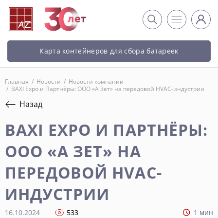
Карта контейнеров для сбора батареек
Главная
/
Новости
/
Новости компании
/
BAXI Expo и Партнёры: ООО «А Зет» на передовой HVAC-индустрии
Назад
BAXI EXPO И ПАРТНЁРЫ:
ООО «А ЗЕТ» НА
ПЕРЕДОВОЙ HVAC-
ИНДУСТРИИ
16.10.2024
533
1 мин