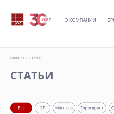
О КОМПАНИИ
БР
Главная
/
Статьи
СТАТЬИ
Все
GP
Marussia
Еврогарант
С