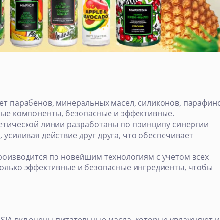
нет парабенов, минеральных масел, силиконов, парафин
ьные компоненты, безопасные и эффективные.
етической линии разработаны по принципу синергии
 усиливая действие друг друга, что обеспечивает
роизводится по новейшим технологиям с учетом всех
олько эффективные и безопасные ингредиенты, чтобы
SSIA включены питательные масла, которые увлажняют и