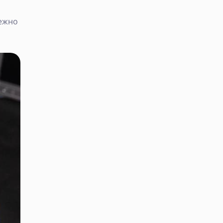
режно