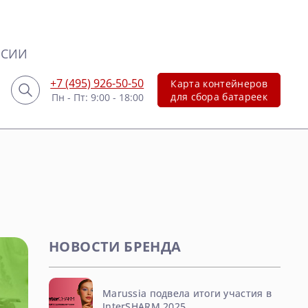
НСИИ
+7 (495) 926-50-50
Карта контейнеров
для сбора батареек
Пн - Пт: 9:00 - 18:00
НОВОСТИ БРЕНДА
Marussia подвела итоги участия в
InterSHARM 2025