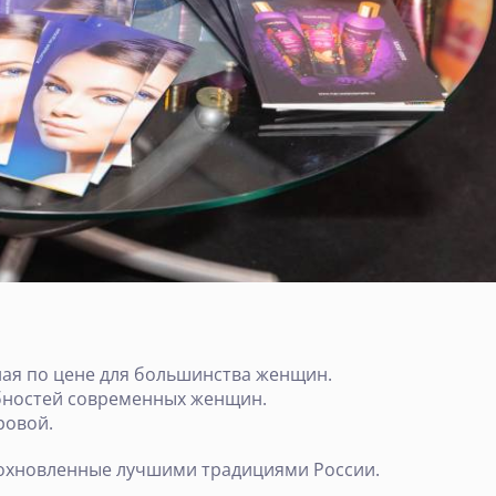
ная по цене для большинства женщин.
ебностей современных женщин.
ровой.
вдохновленные лучшими традициями России.