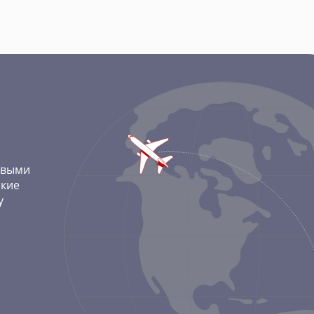
овыми
ские
у