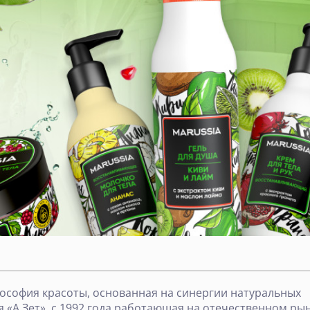
илософия красоты, основанная на синергии натуральных
«А Зет», с 1992 года работающая на отечественном рын