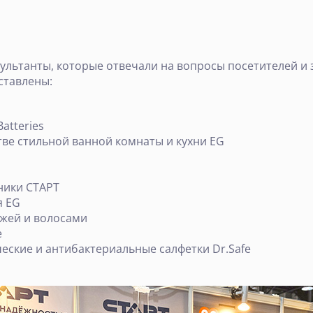
ультанты, которые отвечали на вопросы посетителей и 
ставлены:
atteries
тве стильной ванной комнаты и кухни EG
ники СТАРТ
я EG
ожей и волосами
e
еские и антибактериальные салфетки Dr.Safe