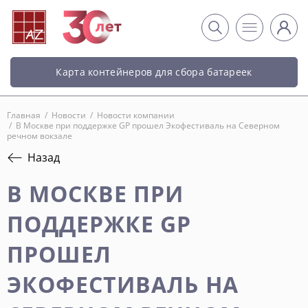
Карта контейнеров для сбора батареек
Главная
/
Новости
/
Новости компании
/
В Москве при поддержке GP прошел Экофестиваль на Северном
речном вокзале
Назад
В МОСКВЕ ПРИ
ПОДДЕРЖКЕ GP
ПРОШЕЛ
ЭКОФЕСТИВАЛЬ НА