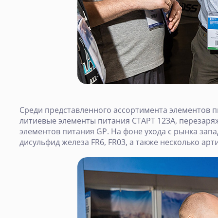
Среди представленного ассортимента элементов пи
литиевые элементы питания СТАРТ 123А, перезаря
элементов питания GP. На фоне ухода с рынка зап
дисульфид железа FR6, FR03, а также несколько ар