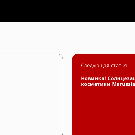
Следующая статья
Новинка! Солнцеза
косметики Marussi