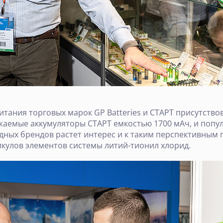
тания торговых марок GP Batteries и СТАРТ присутствов
жаемые аккумуляторы СТАРТ емкостью 1700 мАч, и попу
адных брендов растет интерес и к таким перспективным 
тикулов элементов системы литий-тионил хлорид.