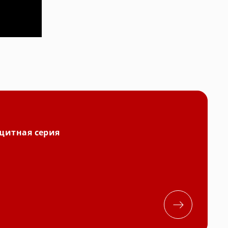
щитная серия
a