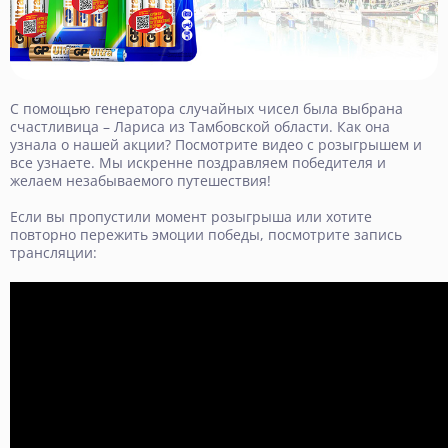
С помощью генератора случайных чисел была выбрана
счастливица – Лариса из Тамбовской области. Как она
узнала о нашей акции? Посмотрите видео с розыгрышем и
все узнаете. Мы искренне поздравляем победителя и
желаем незабываемого путешествия!
Если вы пропустили момент розыгрыша или хотите
повторно пережить эмоции победы, посмотрите запись
трансляции: