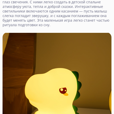
глаз свечения. С ними легко создать в детской спальне
атмосферу уюта, тепла и доброй сказки. Интерактивные
светильники включаются одним касанием — пусть малыш
слегка погладит зверушку, и с каждым поглаживанием она
будет менять цвет. Эта маленькая игра легко станет частью
ритуала подготовки ко сну.