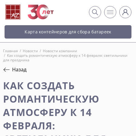
Карта контейнеров для сбора батареек
Главная
/
Новости
/
Новости компании
/
Как создать романтическую атмосферу к 14 февраля: светильники
для праздника
Назад
КАК СОЗДАТЬ
РОМАНТИЧЕСКУЮ
АТМОСФЕРУ К 14
ФЕВРАЛЯ: